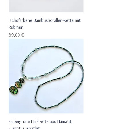
lachsfarbene Bambuskorallen-Kette mit
Rubinen
Preis
89,00 €
salbeigrüne Halskette aus Hämatit,
Fluorit u. Apathit