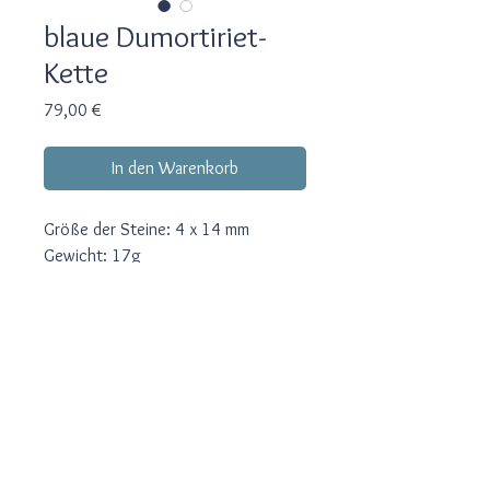
blaue Dumortiriet-
Kette
Preis
79,00 €
In den Warenkorb
Größe der Steine: 4 x 14 mm
Gewicht: 17g
Länge: 40,5cm, incl. Verschluss
44cm
Verschluss: Karabiner aus 925er
Bezahlung/Versand
Silber
Rücksendung
Blaue Dumortiriet-Quader und kleine
weiße Muschelkern-Perlen wechseln
sich regelmäßig ab. Ein besonderer
Impressum und Datenschutz