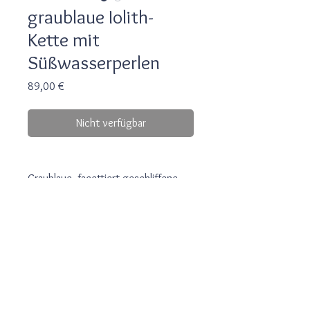
graublaue Iolith-
Kette mit
Süßwasserperlen
Preis
89,00 €
Nicht verfügbar
Graublaue, facettiert geschliffene
Iolith-Perlen unterschiedlicher
Farbintensität werden mit weißen
Süßwasserperlen kombiniert. Mittig
Bezahlung/Versand
sind kleine Fischchen aus 925er
Silber eingefügt.
Rücksendung
Durchmesser der Perlen: 3mm
Gewicht: 7g