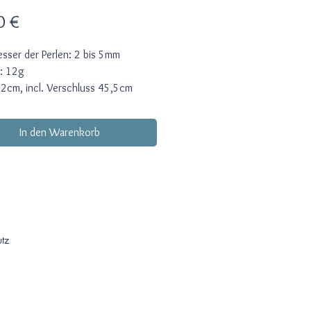
Preis
0 €
sser der Perlen: 2 bis 5mm
: 12g
42cm, incl. Verschluss 45,5cm
ss: Karabiner aus Sterling-Silber
In den Warenkorb
e Calcedon- und Aquamarin-Perlen
biniert mit mintfarbenen
enten Apathit- und kleineren
tperlen mit einem dunkleren
 Zusätzlich sind weiße ovale
erperlen und kleine vergoldete
rlen eingefügt.
tz