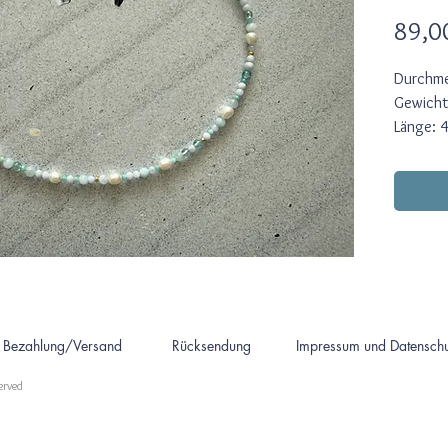
89,0
Durchme
Gewicht
Länge: 
Verschlu
Hellblau
sind kom
transpar
Amazoni
Farbton.
Süßwass
Silberpe
Bezahlung/Versand
Rücksendung
Impressum und Datenschu
served