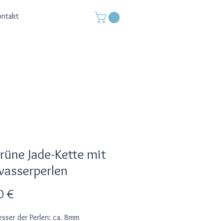
ontakt
grüne Jade-Kette mit
asserperlen
Preis
0 €
sser der Perlen: ca. 8mm