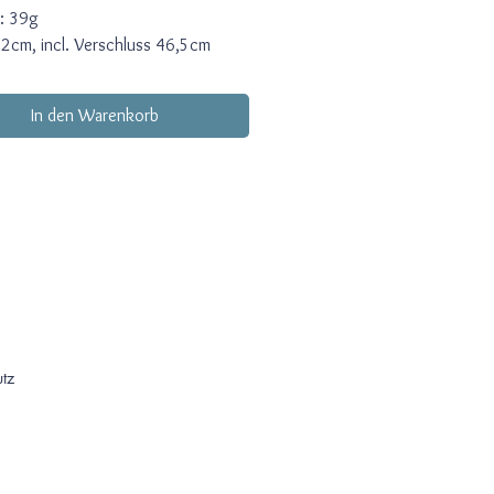
: 39g
42cm, incl. Verschluss 46,5cm
ss: Magnet, mit Kunststoff
htet
In den Warenkorb
e abgeflachte Jadeperlen,
nder und weiße abgeflachte
rperlen sind in definierter
angeordnet. Die Steine sind leicht
heinend.
tz